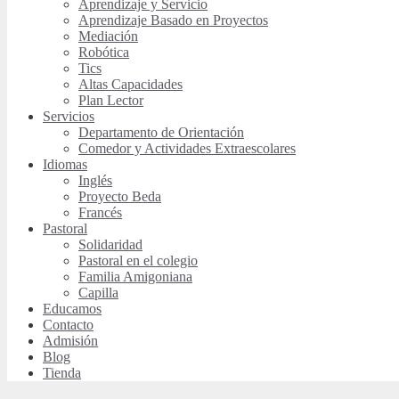
Aprendizaje y Servicio
Aprendizaje Basado en Proyectos
Mediación
Robótica
Tics
Altas Capacidades
Plan Lector
Servicios
Departamento de Orientación
Comedor y Actividades Extraescolares
Idiomas
Inglés
Proyecto Beda
Francés
Pastoral
Solidaridad
Pastoral en el colegio
Familia Amigoniana
Capilla
Educamos
Contacto
Admisión
Blog
Tienda