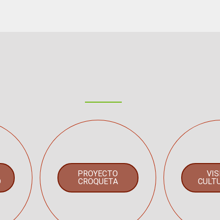
Actividades &
Proyectos
E
PROYECTO
VIS
O
CROQUETA
CULT