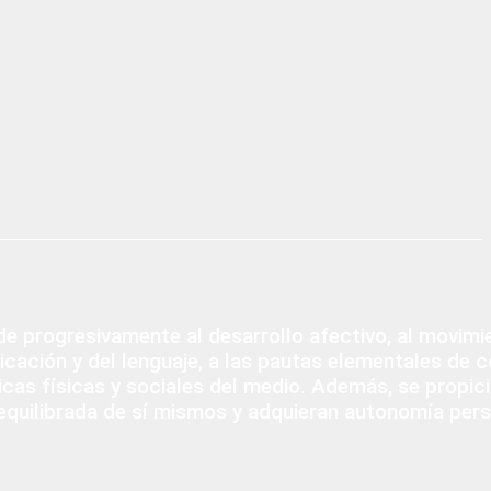
ducación
Infantil
nde progresivamente al desarrollo afectivo, al movimi
cación y del lenguaje, a las pautas elementales de co
cas físicas y sociales del medio. Además, se propici
 equilibrada de sí mismos y adquieran autonomía pers