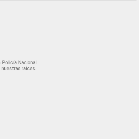
es y
excursiones
a Policía Nacional.
 nuestras raíces.