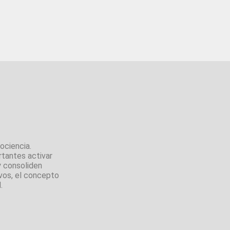
ociencia.
rtantes activar
y consoliden
ivos, el concepto
.